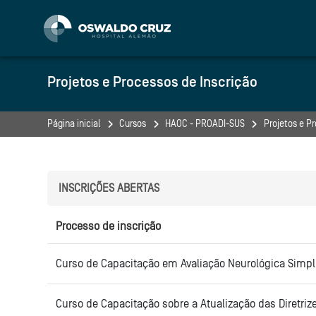
Skip to navigation
Skip to search form
Skip to login form
Ir para o conteúdo principal
Skip to accessibility options
Skip to footer
Skip accessibility options
Projetos e Processos de Inscrição
Página inicial
Cursos
HAOC - PROADI-SUS
Projetos e P
INSCRIÇÕES ABERTAS
Processo de inscrição
Curso de Capacitação em Avaliação Neurológica Simpli
Curso de Capacitação sobre a Atualização das Diretriz