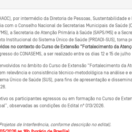
AOC), por intermédio da Diretoria de Pessoas, Sustentabilidade e
a com o Conselho Nacional de Secretarias Municipais de Saúde (C
S), a Secretaria de Atenção Primária à Saúde (SAPS/MS) e a Secre
o Institucional do Sistema Único de Saúde (PROADI-SUS), torna p
lvidos no contexto do Curso de Extensão “Fortalecimento da Aten
resso do CONASEMS, a ser realizado entre os dias 12 e 15 de julho
senvolvidos no âmbito do Curso de Extensão “Fortalecimento da At
m relevância e consistência técnico-metodológica na análise e 
tema Único de Saúde (SUS), para fins de apresentação e dissemin
26.
etivo os participantes egressos ou em formação no Curso de Exte
al”, observadas as condições do Edital nº 013/2026.
rojetos de Interferência, conforme descrição no edital).
5/2026 às 16h (horário de Brasília).