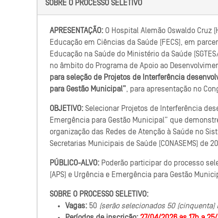
SOBRE O PROCESSO SELETIVO
APRESENTAÇÃO:
O Hospital Alemão Oswaldo Cruz (H
Educação em Ciências da Saúde (FECS), em parceri
Educação na Saúde do Ministério da Saúde (SGTES/M
no âmbito do Programa de Apoio ao Desenvolviment
para seleção de Projetos de Interferência desenvo
para Gestão Municipal”
, para apresentação no Cong
OBJETIVO:
Selecionar Projetos de Interferência de
Emergência para Gestão Municipal” que demonstre
organização das Redes de Atenção à Saúde no Sis
Secretarias Municipais de Saúde (CONASEMS) de 20
PÚBLICO-ALVO:
Poderão participar do processo sel
(APS) e Urgência e Emergência para Gestão Municip
SOBRE O PROCESSO SELETIVO:
Vagas:
50
(serão selecionados 50 (cinquenta) P
Períodos de inscrição:
27/04/2026 às 17h a 25/0