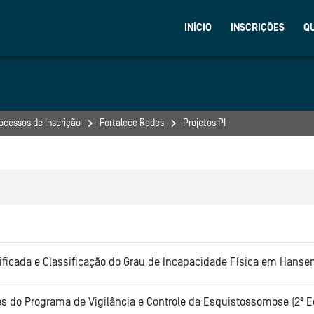
INÍCIO
INSCRIÇÕES
Q
rocessos de Inscrição
Fortalece Redes
Projetos PI
ficada e Classificação do Grau de Incapacidade Física em Hansen
es do Programa de Vigilância e Controle da Esquistossomose (2ª E