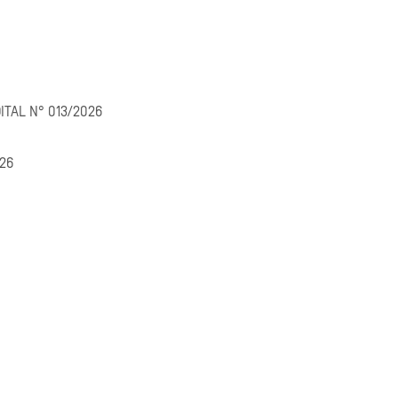
Arquivo
Arquivo
ITAL N° 013/2026
Arquivo
026
vo
vo