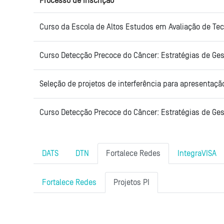
Processo de inscrição
Curso da Escola de Altos Estudos em Avaliação de Te
Curso Detecção Precoce do Câncer: Estratégias de Ges
Seleção de projetos de interferência para apresenta
Curso Detecção Precoce do Câncer: Estratégias de Ge
Section outline
DATS
DTN
Fortalece Redes
IntegraVISA
Fortalece Redes
Projetos PI