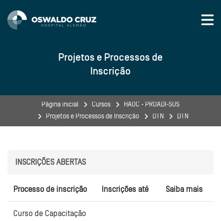
Skip to navigation
Skip to login form
Ir para o conteúdo principal
Skip to accessibility options
Skip to footer
Skip accessibility options
Projetos e Processos de
Inscrição
Página inicial
Cursos
HAOC - PROADI-SUS
Projetos e Processos de Inscrição
DTN
DTN
INSCRIÇÕES ABERTAS
Processo de inscrição
Inscrições até
Saiba mais
Curso de Capacitação