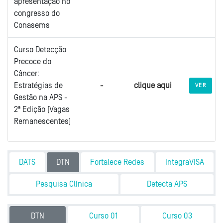
apresentação no
congresso do
Conasems
Curso Detecção
Precoce do
Câncer:
Estratégias de
-
clique aqui
VER
Gestão na APS -
2ª Edição [Vagas
Remanescentes]
Section outline
DATS
DTN
Fortalece Redes
IntegraVISA
Pesquisa Clínica
Detecta APS
DTN
Curso 01
Curso 03