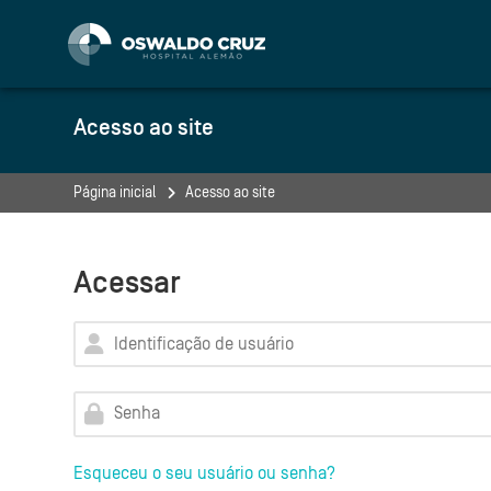
Skip to navigation
Skip to search form
Skip to login form
Ir para o conteúdo principal
Skip to accessibility options
Skip to footer
Skip accessibility options
Acesso ao site
Página inicial
Acesso ao site
Acessar
Identificação de usuário
Senha
Esqueceu o seu usuário ou senha?