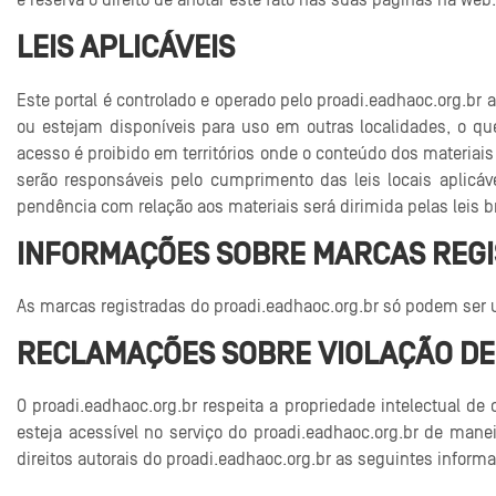
e reserva o direito de anotar este fato nas suas páginas na web.
LEIS APLICÁVEIS
Este portal é controlado e operado pelo proadi.eadhaoc.org.br 
ou estejam disponíveis para uso em outras localidades, o qu
acesso é proibido em territórios onde o conteúdo dos materiais s
serão responsáveis pelo cumprimento das leis locais aplicá
pendência com relação aos materiais será dirimida pelas leis br
INFORMAÇÕES SOBRE MARCAS REG
As marcas registradas do proadi.eadhaoc.org.br só podem ser
RECLAMAÇÕES SOBRE VIOLAÇÃO DE 
O proadi.eadhaoc.org.br respeita a propriedade intelectual
esteja acessível no serviço do proadi.eadhaoc.org.br de manei
direitos autorais do proadi.eadhaoc.org.br as seguintes inform