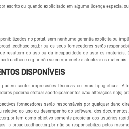
por escrito ou quando explicitado em alguma licença especial ou 
ponibilizados no portal, sem nenhuma garantia explícita ou implí
oadi.eadhaoc.org.br ou os seus fornecedores serão responsabil
ue resultem do uso ou da incapacidade de usar os materiais. O 
roadi.eadhaoc.org.br não se compromete a atualizar os materiais.
ENTOS DISPONÍVEIS
l podem conter imprecisões técnicas ou erros tipográficos. Alt
edores poderão efetuar aperfeiçoamentos e/ou alterações no(s) pro
ectivos fornecedores serão responsáveis por qualquer dano diret
 ou relativo ao uso ou desempenho do software, dos documentos,
c.org.br tem como objetivo somente propiciar aos usuários rapide
gos, o proadi.eadhaoc.org.br não se responsabiliza pelos mesmo