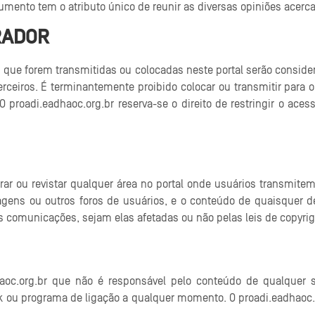
trumento tem o atributo único de reunir as diversas opiniões ace
RADOR
 que forem transmitidas ou colocadas neste portal serão conside
ceiros. É terminantemente proibido colocar ou transmitir para ou
 O proadi.eadhaoc.org.br reserva-se o direito de restringir o ace
orar ou revistar qualquer área no portal onde usuários transmi
agens ou outros foros de usuários, e o conteúdo de quaisquer 
comunicações, sejam elas afetadas ou não pelas leis de copyrigh
haoc.org.br que não é responsável pelo conteúdo de qualquer s
link ou programa de ligação a qualquer momento. O proadi.eadhao